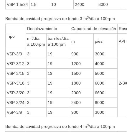
VSP-1.5/24
1.5
10
2400
8000
3
Bomba de cavidad progresiva de fondo 3 m
/día a 100rpm
Desplazamiento
Capacidad de elevación
Rosca 
Tipo
3
m
/día
barriles/día
m
pies
API 5
a 100rpm
a 100rpm
VSP-3/9
3
19
900
3000
VSP-3/12
3
19
1200
4000
VSP-3/15
3
19
1500
5000
VSP-3/18
3
19
1800
6000
2-3/8"
VSP-3/20
3
19
2000
6600
VSP-3/24
3
19
2400
8000
VSP-3/9
3
19
900
3000
3
Bomba de cavidad progresiva de fondo 4 m
/día a 100rpm