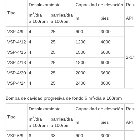
Desplazamiento
Capacidad de elevación
Rosca 
Tipo
3
m
/día
barriles/día
m
pies
API 5
a 100rpm
a 100rpm
VSP-4/9
4
25
900
3000
VSP-4/12
4
25
1200
4000
VSP-4/15
4
25
1500
5000
2-3/8"
VSP-4/18
4
25
1800
6000
VSP-4/20
4
25
2000
6600
VSP-4/24
4
25
2400
8000
3
Bomba de cavidad progresiva de fondo 6 m
/día a 100rpm
Desplazamiento
Capacidad de elevación
Rosca 
Tipo
3
m
/día
barriles/día
m
pies
API 5
a 100rpm
a 100rpm
VSP-6/9
6
38
900
3000