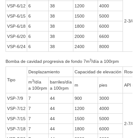
VSP-6/12
6
38
1200
4000
VSP-6/15
6
38
1500
5000
2-3/8"
VSP-6/18
6
38
1800
6000
VSP-6/20
6
38
2000
6600
VSP-6/24
6
38
2400
8000
3
Bomba de cavidad progresiva de fondo 7m
/día a 100rpm
Desplazamiento
Capacidad de elevación
Rosca 
Tipo
3
m
/día
barriles/día
m
pies
API 5
a 100rpm
a 100rpm
VSP-7/9
7
44
900
3000
VSP-7/12
7
44
1200
4000
VSP-7/15
7
44
1500
5000
2-7/8"
VSP-7/18
7
44
1800
6000