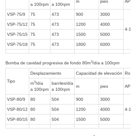
m
pies
API 
a 100rpm
a 100rpm
VSP-75/9
75
473
900
3000
VSP-75/12
75
473
1200
4000
4-1/2
VSP-75/15
75
473
1500
5000
VSP-75/18
75
473
1800
6000
3
Bomba de cavidad progresiva de fondo 80m
/día a 100rpm
Desplazamiento
Capacidad de elevación
Rosca
Tipo
3
m
/día
barriles/día
m
pies
API 
a 100rpm
a 100rpm
VSP-80/9
80
504
900
3000
VSP-80/12
80
504
1200
4000
4-1/2
VSP-80/15
80
504
1500
5000