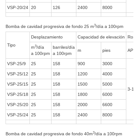
VSP-20/24
20
126
2400
8000
3
Bomba de cavidad progresiva de fondo 25 m
/día a 100rpm
Desplazamiento
Capacidad de elevación
Rosca
Tipo
3
m
/día
barriles/día
m
pies
API 
a 100rpm
a 100rpm
VSP-25/9
25
158
900
3000
VSP-25/12
25
158
1200
4000
VSP-25/15
25
158
1500
5000
3-1/2
VSP-25/18
25
158
1800
6000
VSP-25/20
25
158
2000
6600
VSP-25/24
25
158
2400
8000
3
Bomba de cavidad progresiva de fondo 40m
/día a 100rpm