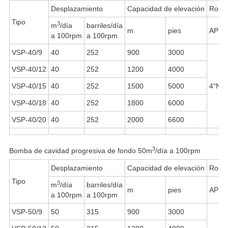
Desplazamiento
Capacidad de elevación
Rosca
Tipo
3
m
/día
barriles/día
m
pies
API 
a 100rpm
a 100rpm
VSP-40/9
40
252
900
3000
VSP-40/12
40
252
1200
4000
VSP-40/15
40
252
1500
5000
4"NU 
VSP-40/18
40
252
1800
6000
VSP-40/20
40
252
2000
6600
3
Bomba de cavidad progresiva de fondo 50m
/día a 100rpm
Desplazamiento
Capacidad de elevación
Rosca
Tipo
3
m
/día
barriles/día
m
pies
API 
a 100rpm
a 100rpm
VSP-50/9
50
315
900
3000