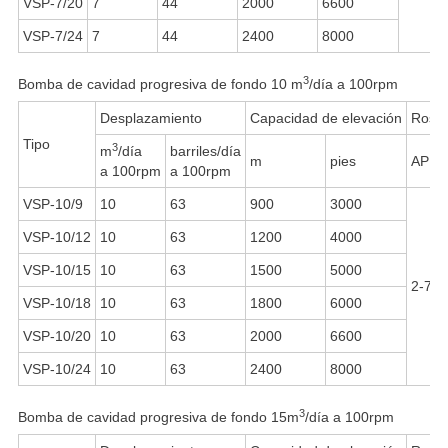
VSP-7/20
7
44
2000
6600
VSP-7/24
7
44
2400
8000
3
Bomba de cavidad progresiva de fondo 10 m
/día a 100rpm
Desplazamiento
Capacidad de elevación
Rosca
Tipo
3
m
/día
barriles/día
m
pies
API 
a 100rpm
a 100rpm
VSP-10/9
10
63
900
3000
VSP-10/12
10
63
1200
4000
VSP-10/15
10
63
1500
5000
2-7/8
VSP-10/18
10
63
1800
6000
VSP-10/20
10
63
2000
6600
VSP-10/24
10
63
2400
8000
3
Bomba de cavidad progresiva de fondo 15m
/día a 100rpm