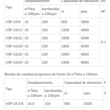
Desplazamiento
Capacidad de elevación
Rosca
Tipo
3
m
/día
barriles/día
m
pies
API 
a 100rpm
a 100rpm
VSP-15/9
15
100
900
3000
VSP-15/12
15
100
1200
4000
VSP-15/15
15
100
1500
5000
3-1/2
VSP-15/18
15
100
1800
6000
VSP-15/20
15
100
2000
6600
VSP-15/24
15
100
2400
8000
3
Bomba de cavidad progresiva de fondo 16 m
/día a 100rpm
Desplazamiento
Capacidad de elevación
Ros
Tipo
3
m
/día
barriles/día
m
pies
API
a 100rpm
a 100rpm
VSP-16.5/9
16.5
104
900
3000