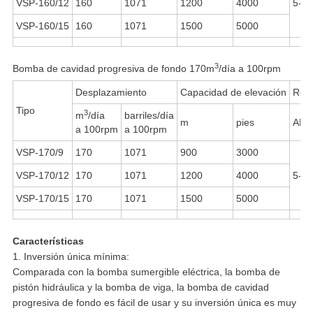
VSP-160/12
160
1071
1200
4000
5-1/
VSP-160/15
160
1071
1500
5000
3
Bomba de cavidad progresiva de fondo 170m
/día a 100rpm
Desplazamiento
Capacidad de elevación
Rosc
Tipo
3
m
/día
barriles/día
m
pies
API
a 100rpm
a 100rpm
VSP-170/9
170
1071
900
3000
VSP-170/12
170
1071
1200
4000
5-1/
VSP-170/15
170
1071
1500
5000
Características
1. Inversión única mínima:
Comparada con la bomba sumergible eléctrica, la bomba de
pistón hidráulica y la bomba de viga, la bomba de cavidad
progresiva de fondo es fácil de usar y su inversión única es muy