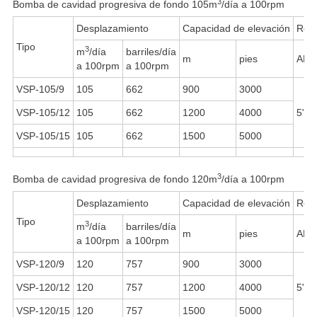
3
Bomba de cavidad progresiva de fondo 105m
/día a 100rpm
Desplazamiento
Capacidad de elevación
Rosc
Tipo
3
m
/día
barriles/día
m
pies
API
a 100rpm
a 100rpm
VSP-105/9
105
662
900
3000
VSP-105/12
105
662
1200
4000
5"LC
VSP-105/15
105
662
1500
5000
3
Bomba de cavidad progresiva de fondo 120m
/día a 100rpm
Desplazamiento
Capacidad de elevación
Rosc
Tipo
3
m
/día
barriles/día
m
pies
API
a 100rpm
a 100rpm
VSP-120/9
120
757
900
3000
VSP-120/12
120
757
1200
4000
5"LC
VSP-120/15
120
757
1500
5000