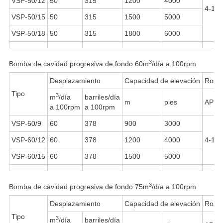
VSP-50/12
50
315
1200
4000
4-1/2
VSP-50/15
50
315
1500
5000
VSP-50/18
50
315
1800
6000
3
Bomba de cavidad progresiva de fondo 60m
/día a 100rpm
Desplazamiento
Capacidad de elevación
Rosca
Tipo
3
m
/día
barriles/día
m
pies
API 
a 100rpm
a 100rpm
VSP-60/9
60
378
900
3000
VSP-60/12
60
378
1200
4000
4-1/2
VSP-60/15
60
378
1500
5000
3
Bomba de cavidad progresiva de fondo 75m
/día a 100rpm
Desplazamiento
Capacidad de elevación
Rosca
Tipo
3
m
/día
barriles/día