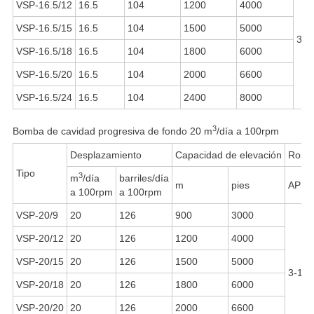
VSP-16.5/12
16.5
104
1200
4000
VSP-16.5/15
16.5
104
1500
5000
3-1
VSP-16.5/18
16.5
104
1800
6000
VSP-16.5/20
16.5
104
2000
6600
VSP-16.5/24
16.5
104
2400
8000
3
Bomba de cavidad progresiva de fondo 20 m
/día a 100rpm
Desplazamiento
Capacidad de elevación
Rosca
Tipo
3
m
/día
barriles/día
m
pies
API 
a 100rpm
a 100rpm
VSP-20/9
20
126
900
3000
VSP-20/12
20
126
1200
4000
VSP-20/15
20
126
1500
5000
3-1/2
VSP-20/18
20
126
1800
6000
VSP-20/20
20
126
2000
6600