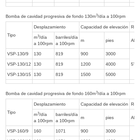
3
Bomba de cavidad progresiva de fondo 130m
/día a 100rpm
Desplazamiento
Capacidad de elevación
Rosc
Tipo
3
m
/día
barriles/día
m
pies
API
a 100rpm
a 100rpm
VSP-130/9
130
819
900
3000
VSP-130/12
130
819
1200
4000
5"LC
VSP-130/15
130
819
1500
5000
3
Bomba de cavidad progresiva de fondo 160m
/día a 100rpm
Desplazamiento
Capacidad de elevación
Rosc
Tipo
3
m
/día
barriles/día
m
pies
API
a 100rpm
a 100rpm
VSP-160/9
160
1071
900
3000