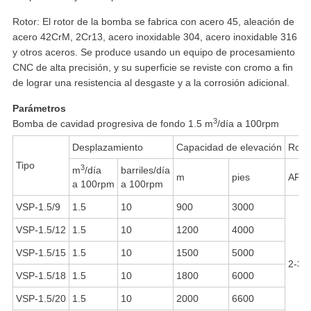
Rotor: El rotor de la bomba se fabrica con acero 45, aleación de
acero 42CrM, 2Cr13, acero inoxidable 304, acero inoxidable 316
y otros aceros. Se produce usando un equipo de procesamiento
CNC de alta precisión, y su superficie se reviste con cromo a fin
de lograr una resistencia al desgaste y a la corrosión adicional.
Parámetros
3
Bomba de cavidad progresiva de fondo 1.5 m
/día a 100rpm
Desplazamiento
Capacidad de elevación
Rosc
Tipo
3
m
/día
barriles/día
m
pies
API 
a 100rpm
a 100rpm
VSP-1.5/9
1.5
10
900
3000
VSP-1.5/12
1.5
10
1200
4000
VSP-1.5/15
1.5
10
1500
5000
2-3/
VSP-1.5/18
1.5
10
1800
6000
VSP-1.5/20
1.5
10
2000
6600